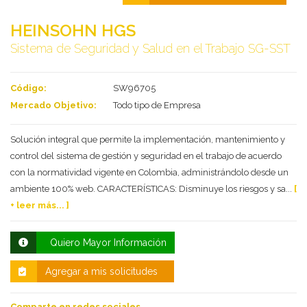
HEINSOHN HGS
Sistema de Seguridad y Salud en el Trabajo SG-SST
Código:
SW96705
Mercado Objetivo:
Todo tipo de Empresa
Solución integral que permite la implementación, mantenimiento y
control del sistema de gestión y seguridad en el trabajo de acuerdo
Deseo recibir información de otros Productos /
con la normatividad vigente en Colombia, administrándolo desde un
Servicios similares al solicitado
SI
NO
ambiente 100% web. CARACTERÍSTICAS: Disminuye los riesgos y sa...
[
Al enviar este formulario aceptas nuestra
+ leer más... ]
política de tratamiento datos personales.
Quiero Mayor Información
Enviar
Agregar a mis solicitudes
Comparte en redes sociales