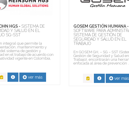
OHN HGS -
SISTEMA DE
GOSEM GESTIÓN HUMANA -
IDAD Y SALUD EN EL
SOFTWARE PARA ADMINISTR
JO SG-SST
SISTEMA DE GESTIÓN DE
SEGURIDAD Y SALUD EN EL
n integral que permite la
TRABAJO
entación, mantenimiento y
 del sistema de gestión y
En GOSEM GH, – SG – SST (Sist
ad en el trabajo de acuerdo con
Gestión de Seguridad y Salud en
atividad vigente en Colombia,
Trabajo), encontrarán una herra
enfocada al área de prevención ..
ver más
ver más