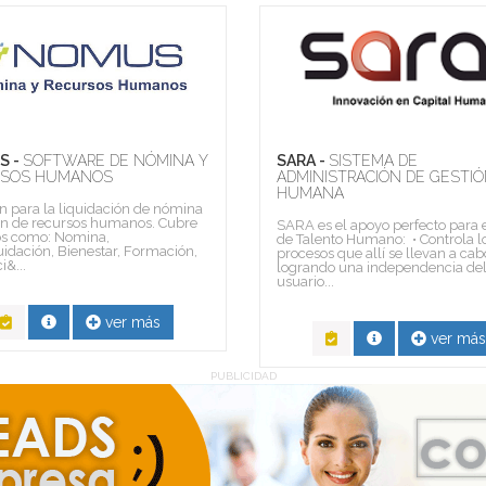
S -
SOFTWARE DE NÓMINA Y
SARA -
SISTEMA DE
RSOS HUMANOS
ADMINISTRACIÓN DE GESTI
HUMANA
n para la liquidación de nómina
ón de recursos humanos. Cubre
SARA es el apoyo perfecto para e
os como: Nomina,
de Talento Humano: • Controla l
uidación, Bienestar, Formación,
procesos que allí se llevan a cab
i&...
logrando una independencia de
usuario...
ver más
ver más
PUBLICIDAD