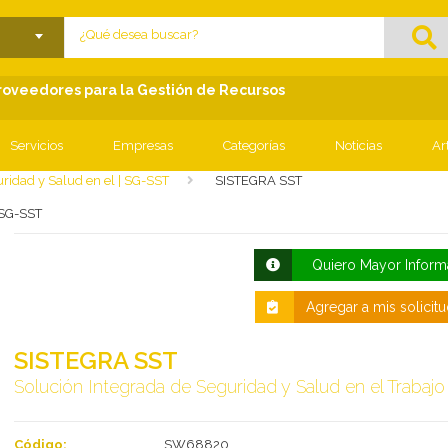
lose menu
Proveedores para la Gestión de Recursos
Servicios
Empresas
Categorías
Noticias
Ar
ridad y Salud en el | SG-SST
SISTEGRA SST
 SG-SST
Quiero Mayor Inform
Agregar a mis solicit
SISTEGRA SST
Solución Integrada de Seguridad y Salud en el Trabajo
Código:
SW68820