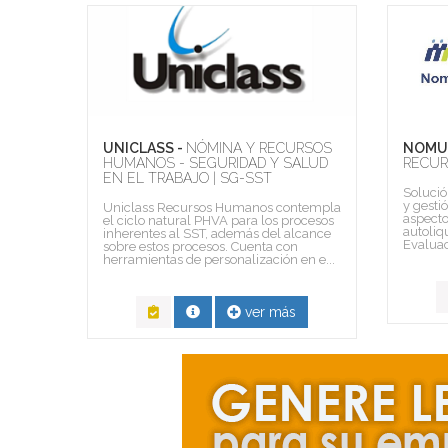
UNICLASS -
NÓMINA Y RECURSOS
NOMU
N
HUMANOS - SEGURIDAD Y SALUD
RECU
EN EL TRABAJO | SG-SST
Solució
y gesti
l área
Uniclass Recursos Humanos contempla
aspect
s
el ciclo natural PHVA para los procesos
autoliq
,
inherentes al SST, además del alcance
Evaluac
sobre estos procesos. Cuenta con
herramientas de personalización en e...
ver más