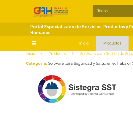
SECCIONES
C
Todos
Portal Especializado de Servicios, Productos y 
Humanos
Inicio
Productos
Inicio
Productos
Software para Gestión de Segu
SECCIONES
Categoría:
Software para Seguridad y Salud en el Trabajo |