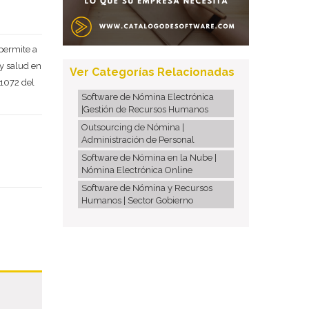
Deseo recibir información de otros Productos / Servicios
similares al solicitado
SI
NO
permite a
Al enviar este formulario aceptas nuestra
política de
 y salud en
tratamiento datos personales.
Ver Categorías Relacionadas
 1072 del
Enviar
Software de Nómina Electrónica
|Gestión de Recursos Humanos
Outsourcing de Nómina |
Administración de Personal
Software de Nómina en la Nube |
Nómina Electrónica Online
Software de Nómina y Recursos
Humanos | Sector Gobierno