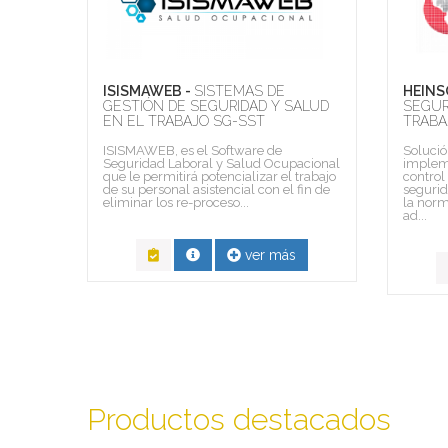
ARA
ISISMAWEB -
SISTEMAS DE
HEINS
GESTIÓN DE SEGURIDAD Y SALUD
SEGUR
EN EL TRABAJO SG-SST
TRABA
a que
ISISMAWEB, es el Software de
Solució
olar y
Seguridad Laboral y Salud Ocupacional
implem
s de
que le permitirá potencializar el trabajo
control
de su personal asistencial con el fin de
segurid
s de
eliminar los re-proceso...
la norm
ad...
ver más
Productos destacados