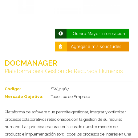
Quiero Mayor Información
Agregar a mis solicitudes
DOCMANAGER
Plataforma para Gestión de Recursos Humanos
Deseo recibir información de otros Productos /
Servicios similares al solicitado
SI
NO
Código:
SW31467
Al enviar este formulario aceptas nuestra
política de tratamiento datos personales.
Mercado Objetivo:
Todo tipo de Empresa
Enviar
Plataforma de software que permite gestionar, integrar y optimizar
procesos colaborativos relacionados con la gestión de su recurso
humano. Las principales características de nuestro modelo de
producto e implementación son: Todos los procesos de interés en una