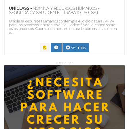
UNICLASS -
NÓMINA Y RECURSOS HUMANOS -
SEGURIDAD Y SALUD EN EL TRABAJO | SG-SST
Uniclass Recursos Humanos contempla el ciclo natural PHVA
para los procesos inherentes al SST, además del alcance sobre
estos procesos. Cuenta con herramientas de personalización en
e...
ver más
PUBLICIDAD