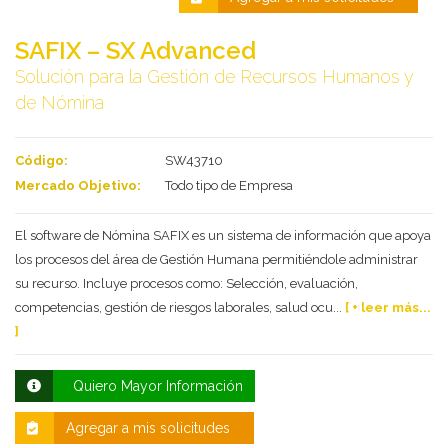
SAFIX – SX Advanced
Solución para la Gestión de Recursos Humanos y
de Nómina
Código:
SW43710
Mercado Objetivo:
Todo tipo de Empresa
El software de Nómina SAFIX es un sistema de información que apoya
Deseo recibir información de otros Productos /
Servicios similares al solicitado
los procesos del área de Gestión Humana permitiéndole administrar
SI
NO
su recurso. Incluye procesos como: Selección, evaluación,
Al enviar este formulario aceptas nuestra
competencias, gestión de riesgos laborales, salud ocu...
[ + leer más...
política de tratamiento datos personales.
]
Enviar
Quiero Mayor Información
Agregar a mis solicitudes